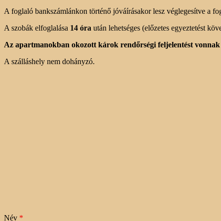
A foglaló bankszámlánkon történő jóváírásakor lesz véglegesítve a fo
A szobák elfoglalása
14 óra
után lehetséges (előzetes egyeztetést köve
Az apartmanokban okozott károk rendőrségi feljelentést vonnak 
A szálláshely nem dohányzó.
Név
*