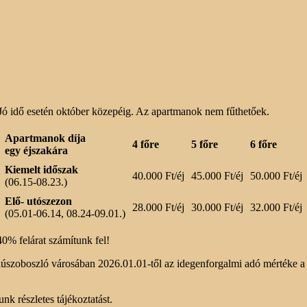
 Jó idő esetén október közepéig. Az apartmanok nem fűthetőek.
Apartmanok díja
4 főre
5 főre
6 főre
egy éjszakára
Kiemelt időszak
40.000 Ft/éj
45.000 Ft/éj
50.000 Ft/éj
(06.15-08.23.)
Elő- utószezon
28.000 Ft/éj
30.000 Ft/éj
32.000 Ft/éj
(05.01-06.14, 08.24-09.01.)
 40% felárat számítunk fel!
dúszoboszló városában 2026.01.01-től az idegenforgalmi adó mértéke a 
nk részletes tájékoztatást.