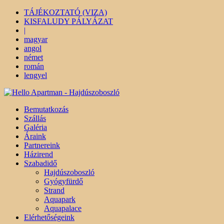
TÁJÉKOZTATÓ (VIZA)
KISFALUDY PÁLYÁZAT
|
magyar
angol
német
román
lengyel
Bemutatkozás
Szállás
Galéria
Áraink
Partnereink
Házirend
Szabadidő
Hajdúszoboszló
Gyógyfürdő
Strand
Aquapark
Aquapalace
Elérhetőségeink