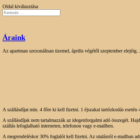
Oldal kiválasztása
Áraink
Az apartman szezonálisan üzemel, április végétől szeptember elejéig.
A szállásdíjat min. 4 főre ki kell fizetni. 1 éjszakai tartózkodás esetén
A szállásdíjak nem tartalmazzák az idegenforgalmi adó összegét. Haj
szállás lefoglalható interneten, telefonon vagy e-mailben.
A megrendeléskor 30% foglalót kell fizetni. Az utalásról e-mailban adu