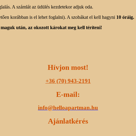
glalás. A számlát az üdülés kezdetekor adjuk oda.
tően korábban is el lehet foglalni). A szobákat el kell hagyni
10 óráig.
maguk után, az okozott károkat meg kell téríteni!
Hívjon most!
+36 (70) 943-2191
E-mail:
info@helloapartman.hu
Ajánlatkérés