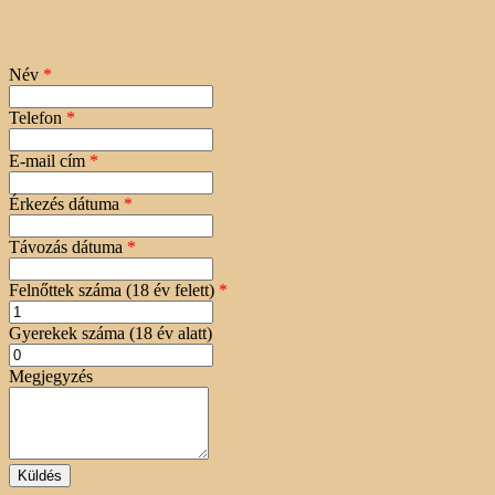
Név
*
Telefon
*
E-mail cím
*
Érkezés dátuma
*
Távozás dátuma
*
Felnőttek száma (18 év felett)
*
Gyerekek száma (18 év alatt)
Megjegyzés