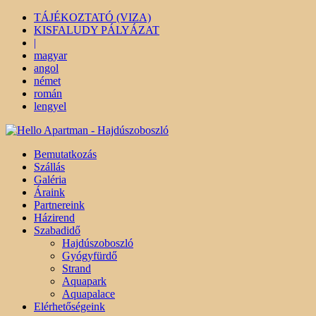
TÁJÉKOZTATÓ (VIZA)
KISFALUDY PÁLYÁZAT
|
magyar
angol
német
román
lengyel
Bemutatkozás
Szállás
Galéria
Áraink
Partnereink
Házirend
Szabadidő
Hajdúszoboszló
Gyógyfürdő
Strand
Aquapark
Aquapalace
Elérhetőségeink